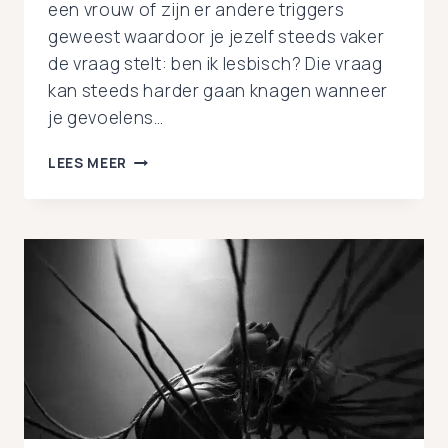
een vrouw of zijn er andere triggers
geweest waardoor je jezelf steeds vaker
de vraag stelt: ben ik lesbisch? Die vraag
kan steeds harder gaan knagen wanneer
je gevoelens…
WANNEER
LEES MEER
JE
HOOFD
EN
HART
NIET
OP
ÉÉN
LIJN
LIGGEN