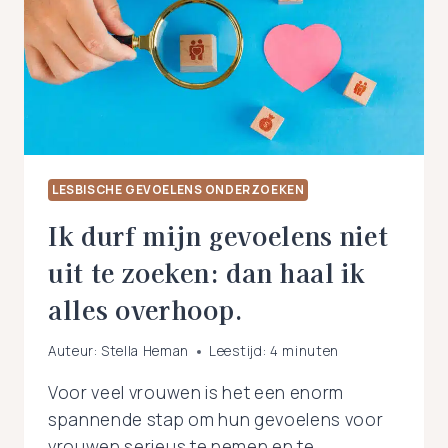
NIET
EERDER
GEDAAN
HEB.
LESBISCHE GEVOELENS ONDERZOEKEN
Ik durf mijn gevoelens niet
uit te zoeken: dan haal ik
alles overhoop.
Auteur:
Stella Heman
Leestijd:
4
minuten
Voor veel vrouwen is het een enorm
spannende stap om hun gevoelens voor
vrouwen serieus te nemen en te