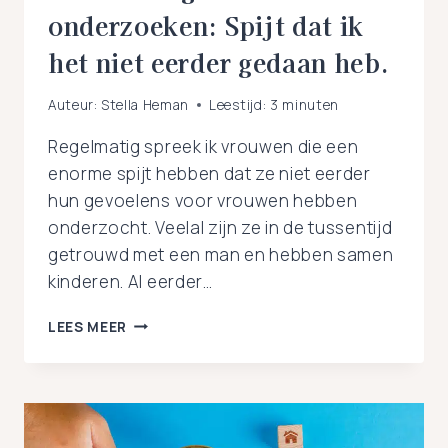
onderzoeken: Spijt dat ik
het niet eerder gedaan heb.
Auteur:
Stella Heman
Leestijd:
3
minuten
Regelmatig spreek ik vrouwen die een
enorme spijt hebben dat ze niet eerder
hun gevoelens voor vrouwen hebben
onderzocht. Veelal zijn ze in de tussentijd
getrouwd met een man en hebben samen
kinderen. Al eerder…
LESBISCHE
LEES MEER
GEVOELENS
ONDERZOEKEN:
SPIJT
DAT
IK
HET