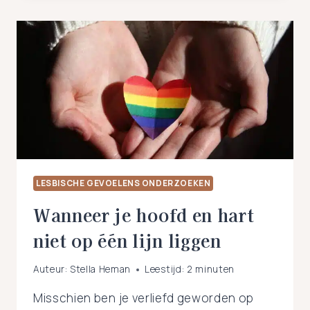
ONDERZOEKEN
NIET
ALTIJD
MAKKELIJK
IS
LESBISCHE GEVOELENS ONDERZOEKEN
Wanneer je hoofd en hart
niet op één lijn liggen
Auteur:
Stella Heman
Leestijd:
2
minuten
Misschien ben je verliefd geworden op