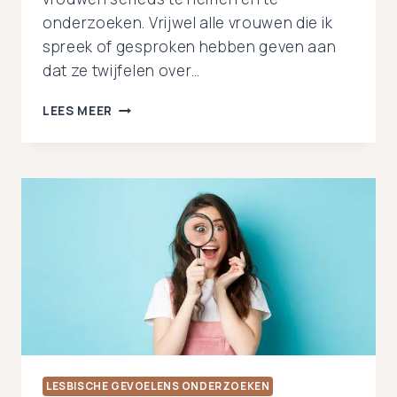
onderzoeken. Vrijwel alle vrouwen die ik
spreek of gesproken hebben geven aan
dat ze twijfelen over…
IK
LEES MEER
DURF
MIJN
GEVOELENS
NIET
UIT
TE
ZOEKEN:
DAN
HAAL
IK
ALLES
OVERHOOP.
LESBISCHE GEVOELENS ONDERZOEKEN