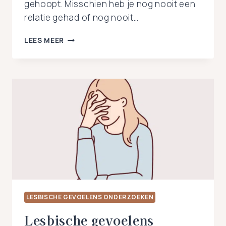
gehoopt. Misschien heb je nog nooit een
relatie gehad of nog nooit…
DE
LEES MEER
EEUWIGE
VRIJGEZEL:
BEN
IK
MISSCHIEN
LESBISCH?
LESBISCHE GEVOELENS ONDERZOEKEN
Lesbische gevoelens