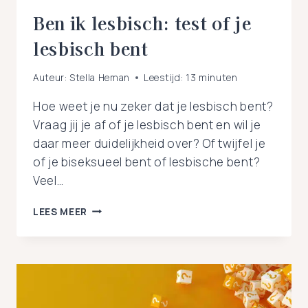
Ben ik lesbisch: test of je
lesbisch bent
Auteur:
Stella Heman
Leestijd:
13
minuten
Hoe weet je nu zeker dat je lesbisch bent?
Vraag jij je af of je lesbisch bent en wil je
daar meer duidelijkheid over? Of twijfel je
of je biseksueel bent of lesbische bent?
Veel…
BEN
LEES MEER
IK
LESBISCH:
TEST
OF
JE
LESBISCH