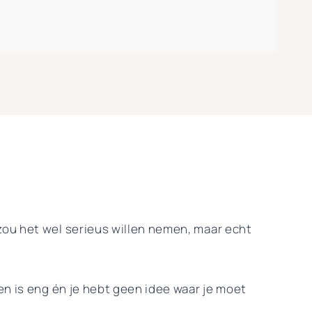
 zou het wel serieus willen nemen, maar echt
ken is eng én je hebt geen idee waar je moet