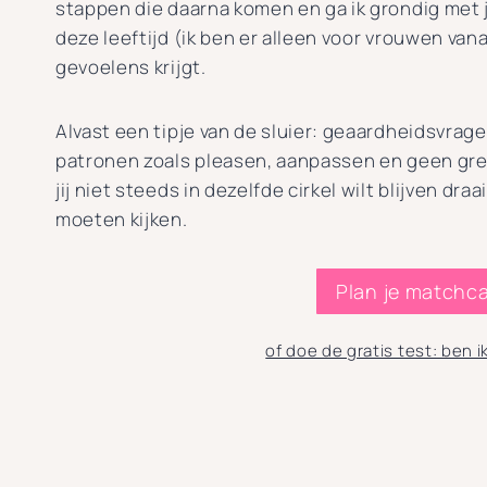
stappen die daarna komen en ga ik grondig met j
deze leeftijd (ik ben er alleen voor vrouwen vana
gevoelens krijgt.
Alvast een tipje van de sluier: geaardheidsvrage
patronen zoals pleasen, aanpassen en geen gr
jij niet steeds in dezelfde cirkel wilt blijven draa
moeten kijken.
Plan je matchca
of doe de gratis test: ben i