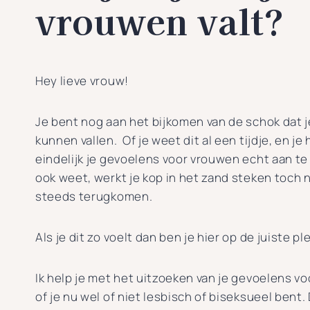
vrouwen valt?
Hey lieve vrouw!
Je bent nog aan het bijkomen van de schok dat 
kunnen vallen. Of je weet dit al een tijdje, en 
eindelijk je gevoelens voor vrouwen echt aan te 
ook weet, werkt je kop in het zand steken toch ni
steeds terugkomen.
Als je dit zo voelt dan ben je hier op de juiste ple
Ik help je met het uitzoeken van je gevoelens 
of je nu wel of niet lesbisch of biseksueel bent.