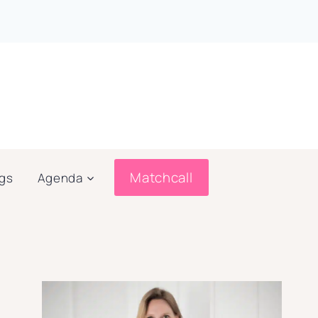
Matchcall
ogs
Agenda