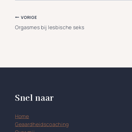
Bericht
VORIGE
Orgasmes bij lesbische seks
navigatie
Snel naar
Home
Geaardheidscoaching