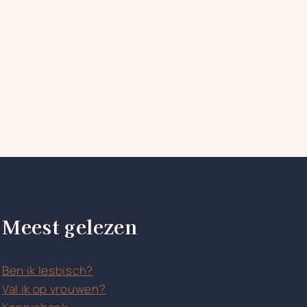
Meest gelezen
Ben ik lesbisch?
Val ik op vrouwen?