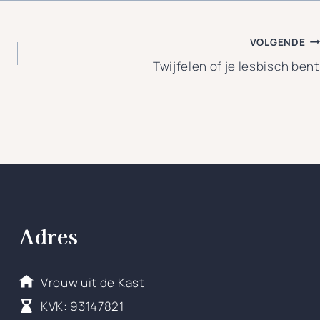
VOLGENDE
Twijfelen of je lesbisch bent
Adres
Vrouw uit de Kast
KVK: 93147821