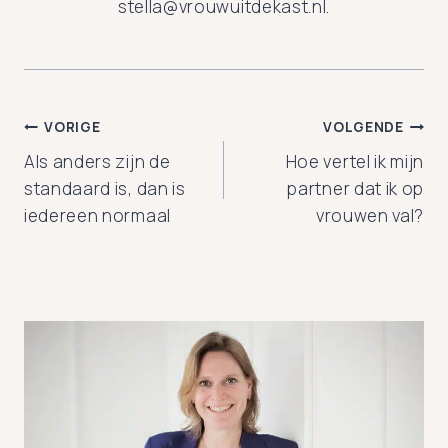
stella@vrouwuitdekast.nl.
Bericht
VORIGE
VOLGENDE
Als anders zijn de
Hoe vertel ik mijn
navigatie
standaard is, dan is
partner dat ik op
iedereen normaal
vrouwen val?