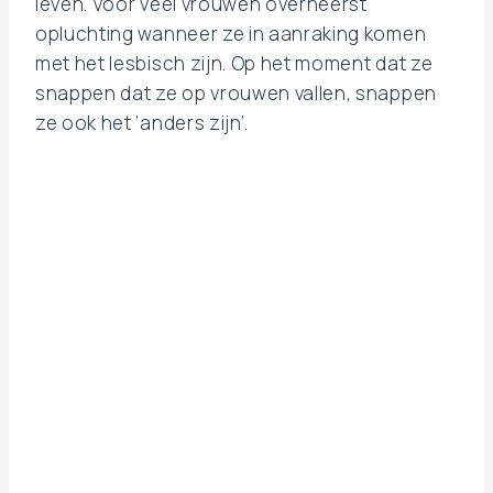
leven. Voor veel vrouwen overheerst
opluchting wanneer ze in aanraking komen
met het lesbisch zijn. Op het moment dat ze
snappen dat ze op vrouwen vallen, snappen
ze ook het ‘anders zijn’.
Test: ben ik lesbisch
Ontdek met deze korte
test of je lesbisch bent.
Invullen kost maximaal
twee minuutjes
Kleine nuance: natuurlijk is een test niet
bepalend, het geeft een indicatie!