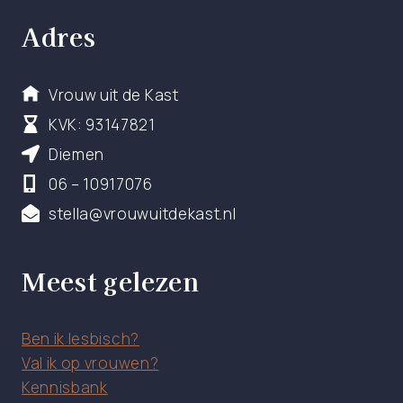
Adres
Vrouw uit de Kast
KVK: 93147821
Diemen
06 – 10917076
stella@vrouwuitdekast.nl
Meest gelezen
Ben ik lesbisch?
Val ik op vrouwen?
Kennisbank