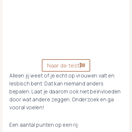
test of je lesbisch bent.
Invullen kost maximaal
twee minuutjes
Kleine nuance: natuurlijk is een test niet
bepalend, het geeft een indicatie!
Naar de test
Alleen jij weet of je echt op vrouwen valt en
lesbisch bent. Dat kan niemand anders
bepalen. Laat je daarom ook niet beïnvloeden
door wat andere zeggen. Onderzoek en ga
vooral voelen!
Een aantal punten op een rij: