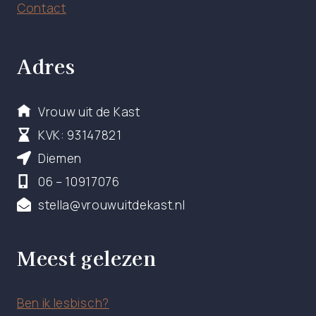
Contact
Adres
Vrouw uit de Kast
KVK: 93147821
Diemen
06 – 10917076
stella@vrouwuitdekast.nl
Meest gelezen
Ben ik lesbisch?