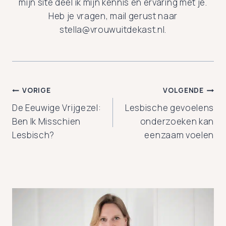
mijn site deel ik mijn kennis en ervaring met je.
Heb je vragen, mail gerust naar
stella@vrouwuitdekast.nl.
Bericht
VORIGE
VOLGENDE
De Eeuwige Vrijgezel:
Lesbische gevoelens
navigatie
Ben Ik Misschien
onderzoeken kan
Lesbisch?
eenzaam voelen