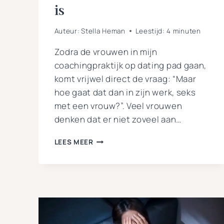
is
Auteur:
Stella Heman
Leestijd:
4
minuten
Zodra de vrouwen in mijn
coachingpraktijk op dating pad gaan,
komt vrijwel direct de vraag: “Maar
hoe gaat dat dan in zijn werk, seks
met een vrouw?”. Veel vrouwen
denken dat er niet zoveel aan…
10
LEES MEER
REDENEN
WAAROM
LESBISCHE
SEKS
NIET
SAAI
IS