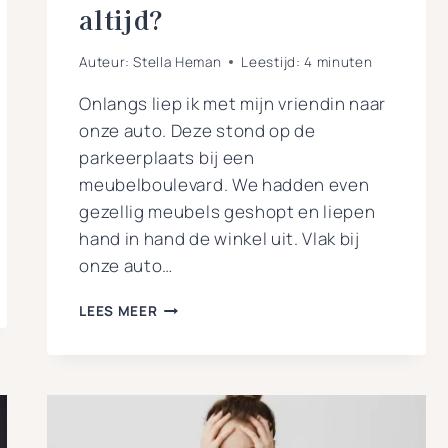
altijd?
Auteur:
Stella Heman
Leestijd:
4
minuten
Onlangs liep ik met mijn vriendin naar
onze auto. Deze stond op de
parkeerplaats bij een
meubelboulevard. We hadden even
gezellig meubels geshopt en liepen
hand in hand de winkel uit. Vlak bij
onze auto…
GAAN
LEES MEER
STAAN
VOOR
JE
GEAARDHEID:
DURF
JE