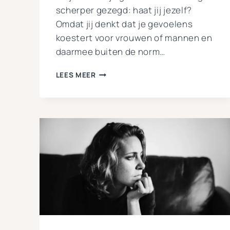
scherper gezegd: haat jij jezelf?
Omdat jij denkt dat je gevoelens
koestert voor vrouwen of mannen en
daarmee buiten de norm…
EEN
LEES MEER
HEKEL
AAN
JEZELF
HEBBEN
OF
ZELFHAAT
VOELEN
DOOR
JE
GEAARDHEID:
WAT
NU?