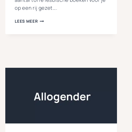
op een rij gezet….
LESBISCHE
LEES MEER
BOEKEN:
INSPIRATIE
&
TIPS
(2025)