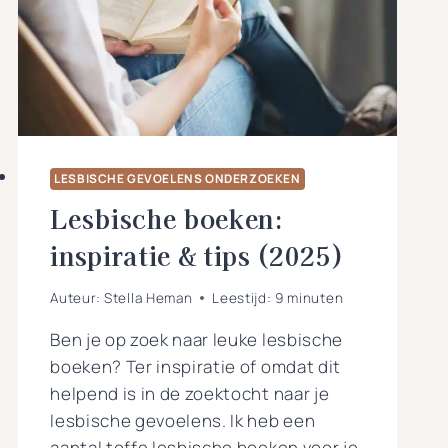
JE
GEAARDHEID
UIT!
LESBISCHE GEVOELENS ONDERZOEKEN
Lesbische boeken:
inspiratie & tips (2025)
Auteur:
Stella Heman
Leestijd:
9
minuten
Ben je op zoek naar leuke lesbische
boeken? Ter inspiratie of omdat dit
helpend is in de zoektocht naar je
lesbische gevoelens. Ik heb een
aantal toffe lesbische boeken voor je