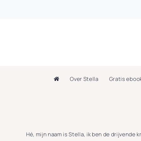
Doorgaan
naar
inhoud
Over Stella
Gratis eboo
Hé, mijn naam is Stella, ik ben de drijvende k