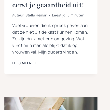
eerst je geaardheid uit!
Auteur:
Stella Heman
Leestijd:
5
minuten
Veel vrouwen die ik spreek geven aan
dat ze niet uit de kast kunnen komen.
Ze zijn druk met hun omgeving. Wat
vindt mijn man als blijkt dat ik op
vrouwen val. Mijn ouders vinden…
JE
LEES MEER
DRUK
MAKEN
OM
WAT
JE
OMGEVING
VINDT?
ZOEK
EERST