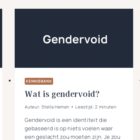
LESBISCHE
GESCHIEDENIS:
DIT
MOET
JE
WETEN
KENNISBANK
Wat is gendervoid?
Auteur:
Stella Heman
Leestijd:
2
minuten
Gendervoid is een identiteit die
gebaseerd is op niets voelen waar
een geslacht zou moeten zijn. Je zou