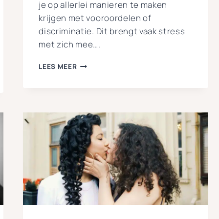
je op allerlei manieren te maken
krijgen met vooroordelen of
discriminatie. Dit brengt vaak stress
met zich mee….
MINORITY
LEES MEER
STRESS
EN
LESBISCH
ZIJN:
HOE
ZIT
DAT?