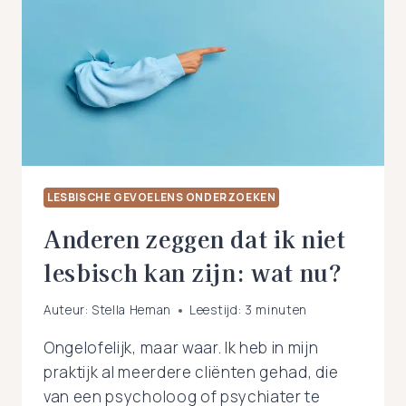
VEILIGE
GEVOEL
WAT
JE
BIJ
JE
MAN
VINDT,
KWIJT
TE
RAKEN?
LESBISCHE GEVOELENS ONDERZOEKEN
Anderen zeggen dat ik niet
lesbisch kan zijn: wat nu?
Auteur:
Stella Heman
Leestijd:
3
minuten
Ongelofelijk, maar waar. Ik heb in mijn
praktijk al meerdere cliënten gehad, die
van een psycholoog of psychiater te