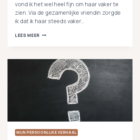
vond ik het wel heel fijn om haar vaker te
zien. Via de gezamenlijke vriendin zorgde
ik dat ik haar steeds vaker…
2
LEES MEER
|
VAL
IK
OP
VROUWEN?
OF
OP
MANNEN?
MIJN PERSOONLIJKE VERHAAL