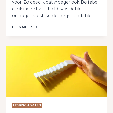
voor. Zo deed ik dat vroeger ook. De fabel
die ik mezelf voorhield, was dat ik
onmogelijk lesbisch kon zijn, omdat ik…
KAN
LEES MEER
IK
LESBISCH
ZIJN
ALS
IK
SEKS
HEB
GEHAD
MET
EEN
MAN?
LESBISCH DATEN