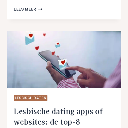
MAG
LEES MEER
JE
SCHEIDEN
VAN
GOD
ALS
JE
ERACHTER
KOMT
DAT
JE
LESBISCH
BENT?
LESBISCH DATEN
Lesbische dating apps of
websites: de top-8