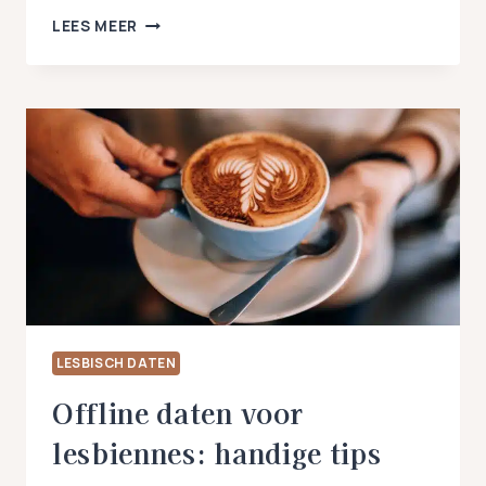
ONLINE
LEES MEER
DATEN
VOOR
LESBISCHE
VROUWEN:
HANDIGE
TIPS
LESBISCH DATEN
Offline daten voor
lesbiennes: handige tips