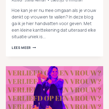
Auteur:
Stella Heman
Leestijd:
6
minuten
Hoe kan je er nu mee omgaan als je vrouw
denkt op vrouwen te vallen? In deze blog
ga ik je hier handvatten voor geven. Met
een kleine kanttekening dat uiteraard elke
situatie uniek is….
HETEROSTELLEN:
LEES MEER
MIJN
VROUW
DENKT
OP
VROUWEN
TE
VALLEN,
WAT
NU?