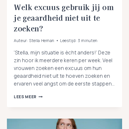
Welk excuus gebruik jij om
je geaardheid niet uit te
zoeken?
Auteur:
Stella Heman
Leestijd:
3
minuten
‘Stella, mijn situatie is ècht anders!’ Deze
zin hoor ik meerdere keren per week. Veel
vrouwen zoeken een excuus om hun
geaardheid niet uit te hoeven zoeken en
ervaren veel angst om de eerste stappen…
WELK
LEES MEER
EXCUUS
GEBRUIK
JIJ
OM
JE