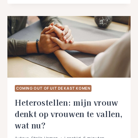
JE
GEVOEL
TE
VOLGEN:
4
OORZAKEN!
COMING OUT OF UIT DE KAST KOMEN
Heterostellen: mijn vrouw
denkt op vrouwen te vallen,
wat nu?