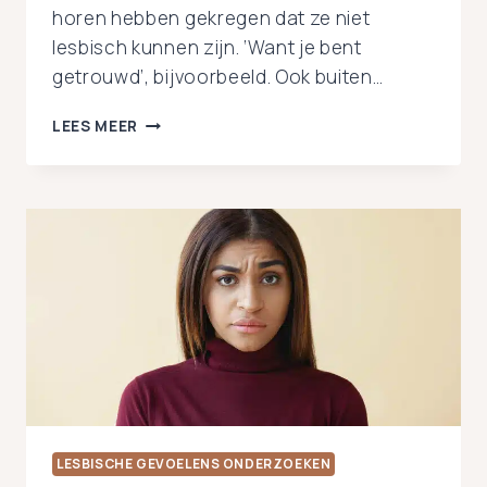
horen hebben gekregen dat ze niet
lesbisch kunnen zijn. ‘Want je bent
getrouwd’, bijvoorbeeld. Ook buiten…
ANDEREN
LEES MEER
ZEGGEN
DAT
IK
NIET
LESBISCH
KAN
ZIJN:
WAT
NU?
LESBISCHE GEVOELENS ONDERZOEKEN