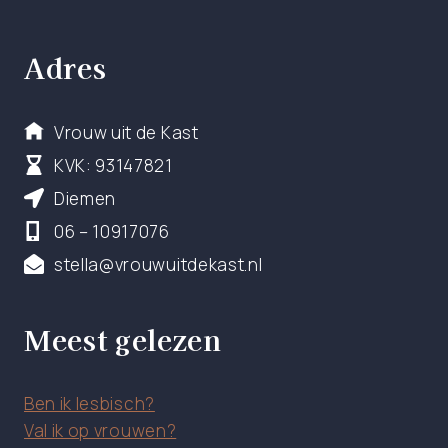
Adres
Vrouw uit de Kast
KVK: 93147821
Diemen
06 – 10917076
stella@vrouwuitdekast.nl
Meest gelezen
Ben ik lesbisch?
Val ik op vrouwen?