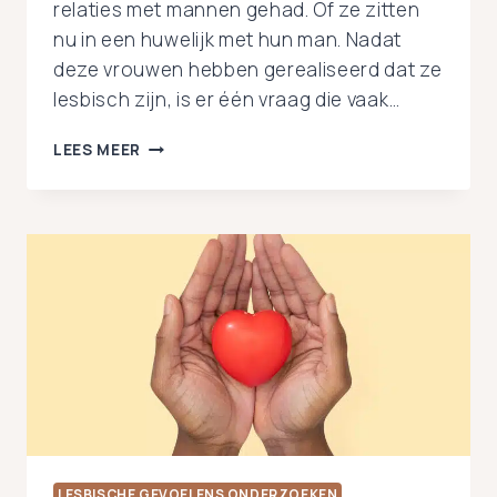
relaties met mannen gehad. Of ze zitten
nu in een huwelijk met hun man. Nadat
deze vrouwen hebben gerealiseerd dat ze
lesbisch zijn, is er één vraag die vaak…
WAS
LEES MEER
MIJN
GEVOEL
VOOR
MANNEN
DAN
NIET
ECHT?
LESBISCHE GEVOELENS ONDERZOEKEN