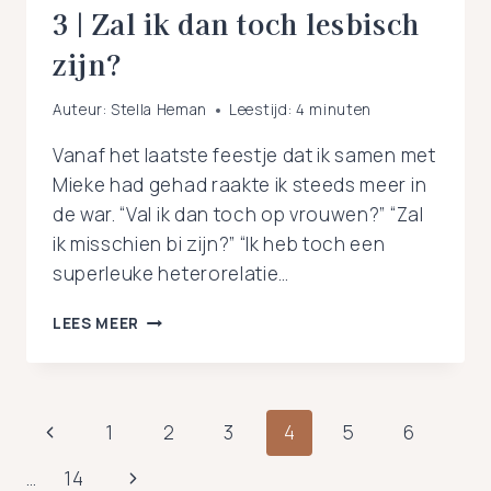
3 | Zal ik dan toch lesbisch
zijn?
Auteur:
Stella Heman
Leestijd:
4
minuten
Vanaf het laatste feestje dat ik samen met
Mieke had gehad raakte ik steeds meer in
de war. “Val ik dan toch op vrouwen?” “Zal
ik misschien bi zijn?” “Ik heb toch een
superleuke heterorelatie…
3
LEES MEER
|
ZAL
IK
DAN
Paginanavigatie
Vorige
1
2
3
4
5
6
TOCH
LESBISCH
pagina
Volgende
…
14
ZIJN?