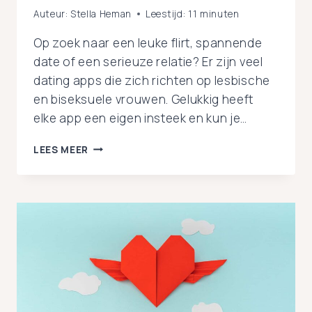
Auteur:
Stella Heman
Leestijd:
11
minuten
Op zoek naar een leuke flirt, spannende
date of een serieuze relatie? Er zijn veel
dating apps die zich richten op lesbische
en biseksuele vrouwen. Gelukkig heeft
elke app een eigen insteek en kun je…
LESBISCHE
LEES MEER
DATING
APPS
OF
WEBSITES:
DE
TOP-
8