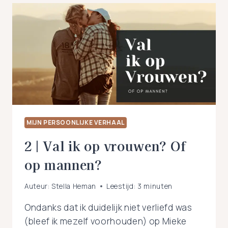
EERST
VERLIEFD
OP
EEN
VROUW
MIJN PERSOONLIJKE VERHAAL
2 | Val ik op vrouwen? Of
op mannen?
Auteur:
Stella Heman
Leestijd:
3
minuten
Ondanks dat ik duidelijk niet verliefd was
(bleef ik mezelf voorhouden) op Mieke