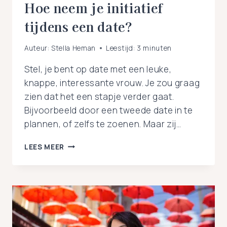
Hoe neem je initiatief
tijdens een date?
Auteur:
Stella Heman
Leestijd:
3
minuten
Stel, je bent op date met een leuke,
knappe, interessante vrouw. Je zou graag
zien dat het een stapje verder gaat.
Bijvoorbeeld door een tweede date in te
plannen, of zelfs te zoenen. Maar zij…
HOE
LEES MEER
NEEM
JE
INITIATIEF
TIJDENS
EEN
DATE?