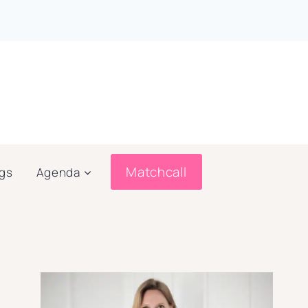
Matchcall
ogs
Agenda