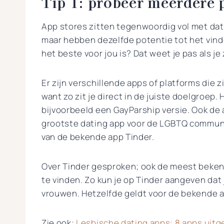
Tip 1: probeer meerdere p
App stores zitten tegenwoordig vol met dat
maar hebben dezelfde potentie tot het vinde
het beste voor jou is? Dat weet je pas als je
Er zijn verschillende apps of platforms die z
want zo zit je direct in de juiste doelgroep
bijvoorbeeld een GayParship versie. Ook de a
grootste dating app voor de LGBTQ communit
van de bekende app Tinder.
Over Tinder gesproken; ook de meest beken
te vinden. Zo kun je op Tinder aangeven dat 
vrouwen. Hetzelfde geldt voor de bekende 
Zie ook:
Lesbische dating apps: 8 apps uitge