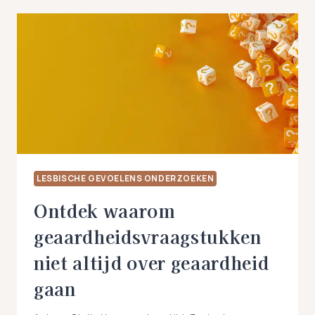
WAT
ALS
JE
GEWEND
OM
TE
ZORGEN
VOOR
DE
ANDER?
LESBISCHE GEVOELENS ONDERZOEKEN
Ontdek waarom
geaardheidsvraagstukken
niet altijd over geaardheid
gaan