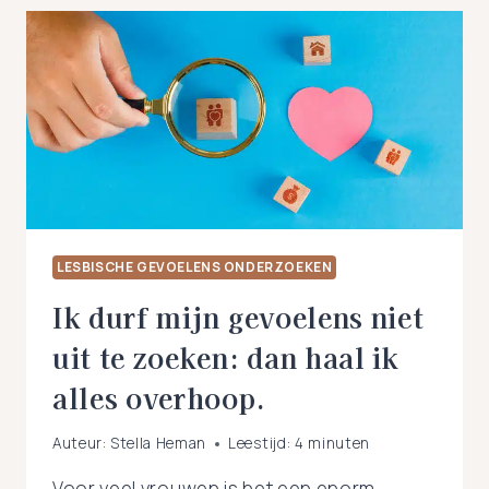
DAAR
TWIJFEL
IK
GEEN
MOMENT
AAN”
LESBISCHE GEVOELENS ONDERZOEKEN
Ik durf mijn gevoelens niet
uit te zoeken: dan haal ik
alles overhoop.
Auteur:
Stella Heman
Leestijd:
4
minuten
Voor veel vrouwen is het een enorm