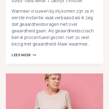
Auteur:
Stella Heman
Leestijd:
3
minuten
Wanneer vrouwen bij mij komen zijn ze in
eerste instantie vaak verbaasd als ik zeg
dat geaardheidsvragen niet over
geaardheid gaan. Als geaardheidscoach
ben ik procentueel gezien, niet zo veel
bezig met geaardheid. Maar waarmee…
ONTDEK
LEES MEER
WAAROM
GEAARDHEIDSVRAAGSTUKKEN
NIET
ALTIJD
OVER
GEAARDHEID
GAAN