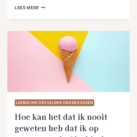
BEN
LEES MEER
JE
GELOVIG
EN
TWIJFEL
JE
OVER
JE
GEVOELENS
VOOR
VROUWEN?
LESBISCHE GEVOELENS ONDERZOEKEN
Hoe kan het dat ik nooit
geweten heb dat ik op