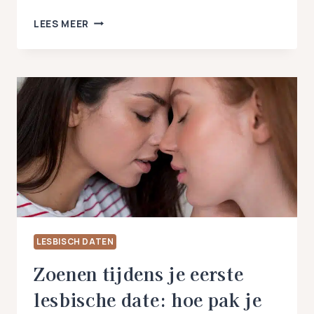
IK
LEES MEER
KAN
NIET
LESBISCH
ZIJN,
WANT….
WELKE
VERHALEN
VERTEL
JIJ
JEZELF?
LESBISCH DATEN
Zoenen tijdens je eerste
lesbische date: hoe pak je