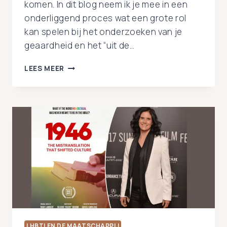
komen. In dit blog neem ik je mee in een
onderliggend proces wat een grote rol
kan spelen bij het onderzoeken van je
geaardheid en het “uit de…
WAAROM
LEES MEER
UIT
DE
KAST
KOMEN
ZO
MOEILIJK
KAN
ZIJN
LHBTI EN DE MAATSCHAPPIJ