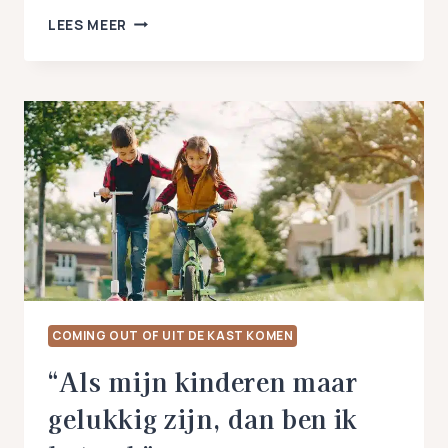
MIJN
LEES MEER
MAN
WIL
GEEN
COACHING:
ONDERZOEKEN
LESBISCHE
GEVOELENS
COMING OUT OF UIT DE KAST KOMEN
“Als mijn kinderen maar
gelukkig zijn, dan ben ik