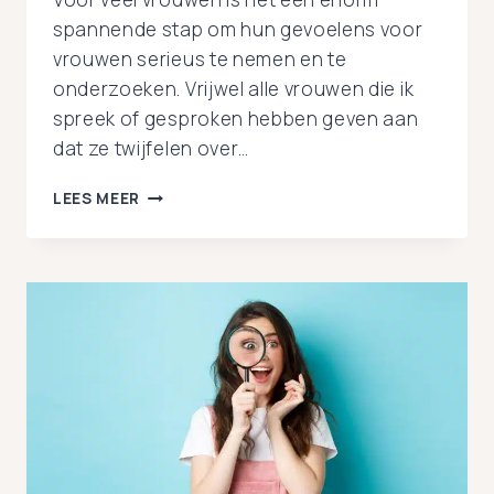
spannende stap om hun gevoelens voor
vrouwen serieus te nemen en te
onderzoeken. Vrijwel alle vrouwen die ik
spreek of gesproken hebben geven aan
dat ze twijfelen over…
IK
LEES MEER
DURF
MIJN
GEVOELENS
NIET
UIT
TE
ZOEKEN:
DAN
HAAL
IK
ALLES
OVERHOOP.