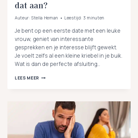
dat aan?
Auteur:
Stella Heman
Leestijd:
3
minuten
Je bent op een eerste date met een leuke
vrouw, geniet van interessante
gesprekken en je interesse blijft gewekt.
Je voelt zelfs al een kleine kriebel in je buik.
Wat is dan de perfecte afsluiting…
ZOENEN
LEES MEER
TIJDENS
JE
EERSTE
LESBISCHE
DATE:
HOE
PAK
JE
DAT