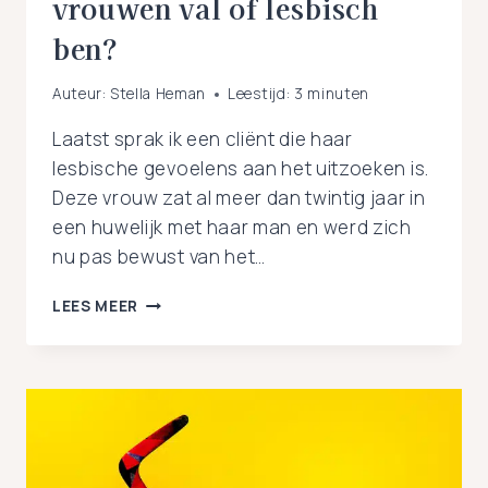
vrouwen val of lesbisch
ben?
Auteur:
Stella Heman
Leestijd:
3
minuten
Laatst sprak ik een cliënt die haar
lesbische gevoelens aan het uitzoeken is.
Deze vrouw zat al meer dan twintig jaar in
een huwelijk met haar man en werd zich
nu pas bewust van het…
HOE
LEES MEER
KAN
HET
DAT
IK
NOOIT
GEWETEN
HEB
DAT