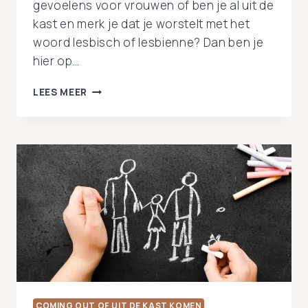
gevoelens voor vrouwen of ben je al uit de
kast en merk je dat je worstelt met het
woord lesbisch of lesbienne? Dan ben je
hier op…
KUN
LEES MEER
JE
NIET
WENNEN
AAN
HET
WOORD
LESBISCH
OF
LESBIENNE:
ZO
ZIT
DAT!
COMING OUT OF UIT DE KAST KOMEN