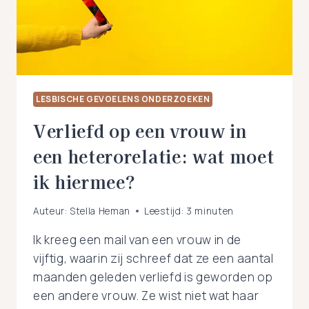
IK
OP
VROUWEN
VAL
OF
LESBISCH
BEN?
LESBISCHE GEVOELENS ONDERZOEKEN
Verliefd op een vrouw in
een heterorelatie: wat moet
ik hiermee?
Auteur:
Stella Heman
Leestijd:
3
minuten
Ik kreeg een mail van een vrouw in de
vijftig, waarin zij schreef dat ze een aantal
maanden geleden verliefd is geworden op
een andere vrouw. Ze wist niet wat haar