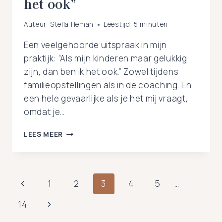
het ook”
Auteur:
Stella Heman
Leestijd:
5
minuten
Een veelgehoorde uitspraak in mijn
praktijk: “Als mijn kinderen maar gelukkig
zijn, dan ben ik het ook.” Zowel tijdens
familieopstellingen als in de coaching. En
een hele gevaarlijke als je het mij vraagt,
omdat je…
“ALS
LEES MEER
MIJN
KINDEREN
MAAR
GELUKKIG
Paginanavigatie
Vorige
1
2
3
4
5
…
ZIJN,
DAN
pagina
Volgende
14
BEN
IK