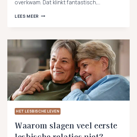
overkwam. Dat klinkt fantastisch,…
VERLIEFD
LEES MEER
OP
EEN
VROUW
IN
EEN
HETERORELATIE:
WAT
MOET
IK
HIERMEE?
HET LESBISCHE LEVEN
Waarom slagen veel eerste
lesbische relaties niet?