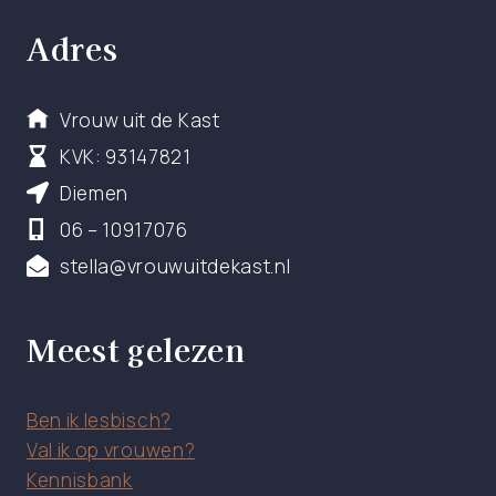
Adres
Vrouw uit de Kast
KVK: 93147821
Diemen
06 – 10917076
stella@vrouwuitdekast.nl
Meest gelezen
Ben ik lesbisch?
Val ik op vrouwen?
Kennisbank