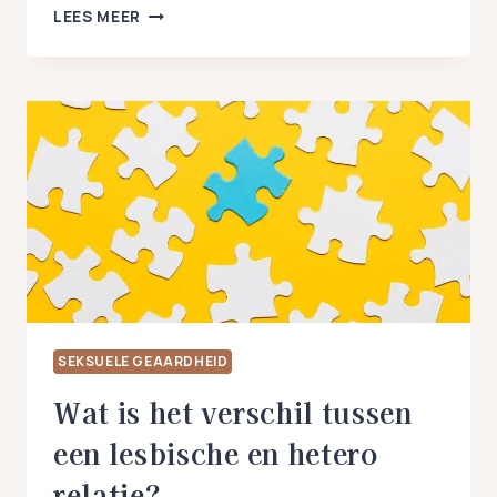
EEN
LEES MEER
HEKEL
AAN
JEZELF
HEBBEN
OF
ZELFHAAT
VOELEN
DOOR
JE
GEAARDHEID:
WAT
NU?
SEKSUELE GEAARDHEID
Wat is het verschil tussen
een lesbische en hetero
relatie?