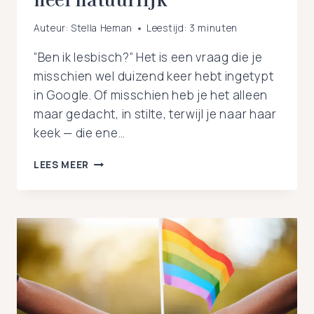
Auteur:
Stella Heman
Leestijd:
3
minuten
“Ben ik lesbisch?“ Het is een vraag die je
misschien wel duizend keer hebt ingetypt
in Google. Of misschien heb je het alleen
maar gedacht, in stilte, terwijl je naar haar
keek — die ene…
LESBISCH
LEES MEER
ZIJN
IS
EIGENLIJK
HEEL
NATUURLIJK