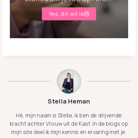
Yes, dit wil ik
Stella Heman
Hé, mijn naam is Stella, ik ben de drijvende
kracht achter Vrouw uit de Kast. In de blogs op
mijn site deel ik mijn kennis en ervaring met je.