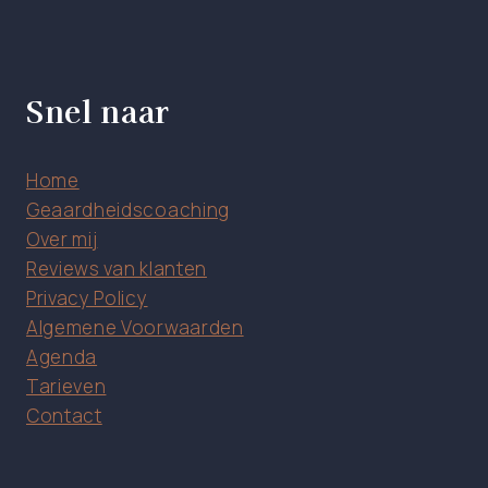
Snel naar
Home
Geaardheidscoaching
Over mij
Reviews van klanten
Privacy Policy
Algemene Voorwaarden
Agenda
Tarieven
Contact