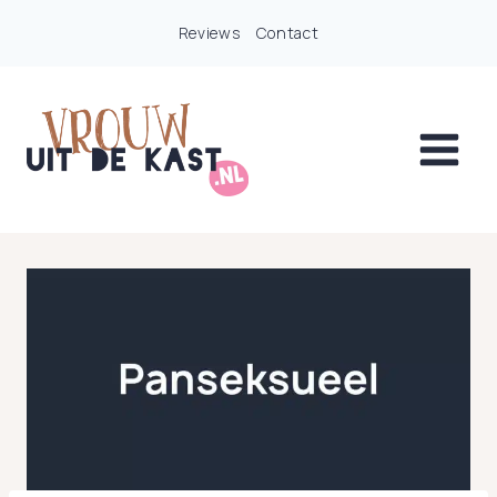
Doorgaan
Reviews
Contact
naar
inhoud