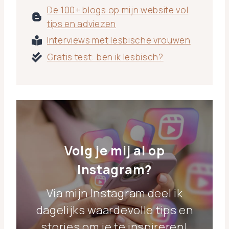
De 100+ blogs op mijn website vol
tips en adviezen
Interviews met lesbische vrouwen
Gratis test: ben ik lesbisch?
Volg je mij al op
Instagram?
Via mijn Instagram deel ik
dagelijks waardevolle tips en
stories om je te inspireren!