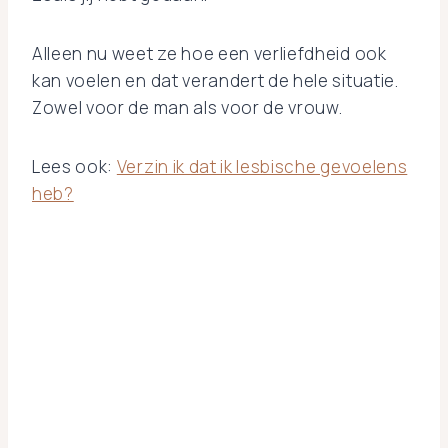
Alleen nu weet ze hoe een verliefdheid ook
kan voelen en dat verandert de hele situatie.
Zowel voor de man als voor de vrouw.
Lees ook:
Verzin ik dat ik lesbische gevoelens
heb?
Test: ben ik lesbisch
Ontdek met deze korte
test of je lesbisch bent.
Invullen kost maximaal
twee minuutjes