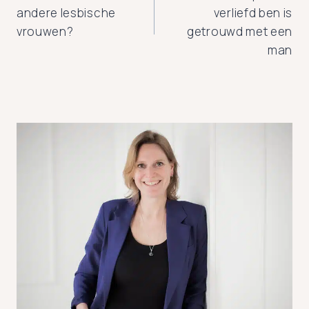
navigatie
andere lesbische
verliefd ben is
vrouwen?
getrouwd met een
man