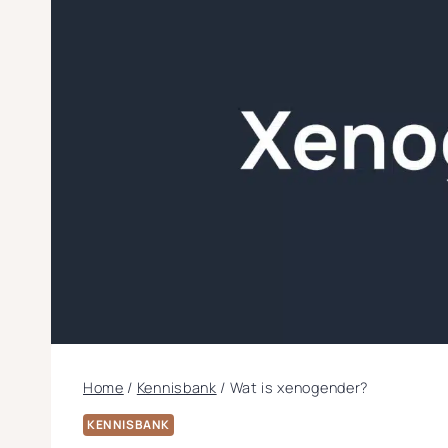
Home
/
Kennisbank
/
Wat is xenogender?
KENNISBANK