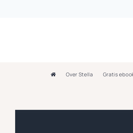
Doorgaan
naar
inhoud
Over Stella
Gratis eboo