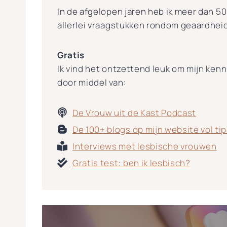
In de afgelopen jaren heb ik meer dan 
allerlei vraagstukken rondom geaardheid
Gratis
Ik vind het ontzettend leuk om mijn kenni
door middel van:
De Vrouw uit de Kast Podcast
De 100+ blogs op mijn website vol ti
Interviews met lesbische vrouwen
Gratis test: ben ik lesbisch?