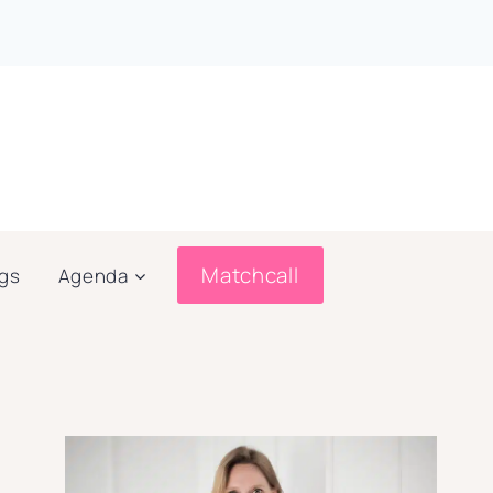
Matchcall
ogs
Agenda