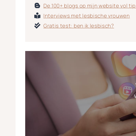
De 100+ blogs op mijn website vol ti
Interviews met lesbische vrouwen
Gratis test: ben ik lesbisch?