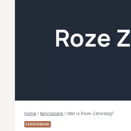
Home
/
Kennisbank
/
Wat is Roze Zaterdag?
KENNISBANK