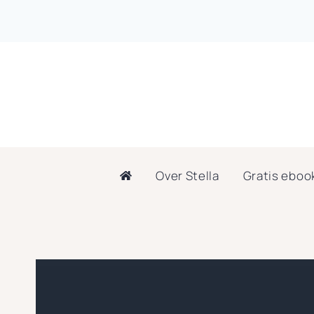
Doorgaan
naar
inhoud
Over Stella
Gratis eboo