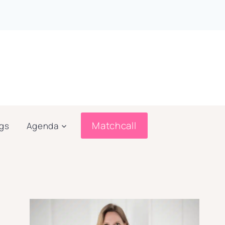
Matchcall
ogs
Agenda