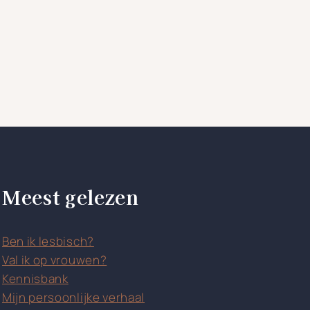
Meest gelezen
Ben ik lesbisch?
Val ik op vrouwen?
Kennisbank
Mijn persoonlijke verhaal