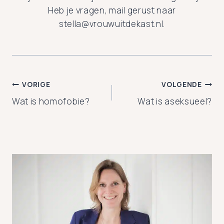
Heb je vragen, mail gerust naar
stella@vrouwuitdekast.nl.
Bericht
VORIGE
VOLGENDE
Wat is homofobie?
Wat is aseksueel?
navigatie