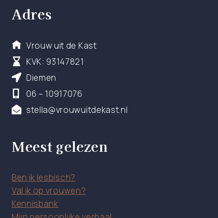
Adres
Vrouw uit de Kast
KVK: 93147821
Diemen
06 – 10917076
stella@vrouwuitdekast.nl
Meest gelezen
Ben ik lesbisch?
Val ik op vrouwen?
Kennisbank
Mijn persoonlijke verhaal