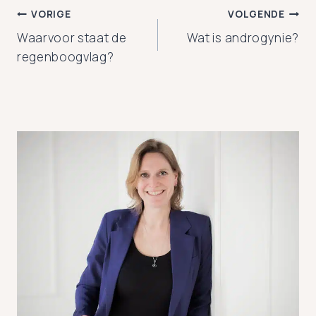
Bericht
VORIGE
VOLGENDE
Waarvoor staat de
Wat is androgynie?
navigatie
regenboogvlag?