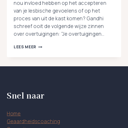
nou invloed hebben op het accepteren
van je lesbische gevoelens of op het
proces van uit de kast komen? Gandhi
schreef ooit de volgende wijze zinnen
over overtuigingen: “Je overtuigingen…
WAAROM
LEES MEER
NEGATIEVE
OVERTUIGINGEN
UIT
DE
KAST
KOMEN
MOEILIJKER
Snel naar
MAAKT
Home
Geaardheidscoaching