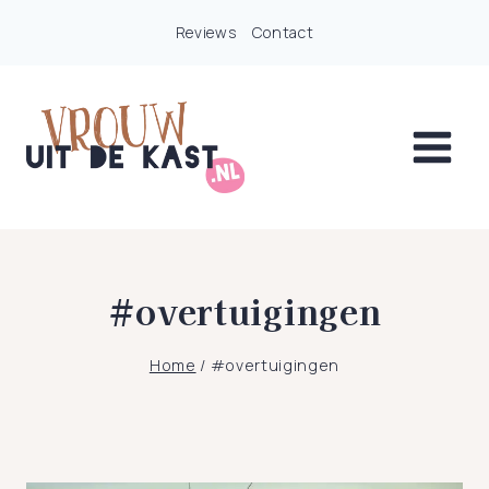
Doorgaan
Reviews
Contact
naar
inhoud
#overtuigingen
Home
/
#overtuigingen