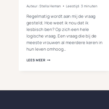
Auteur:
Stella Heman
Leestijd:
3
minuten
Regelmatig wordt aan mij de vraag
gesteld; Hoe weet ik nou dat ik
lesbisch ben? Op zich een hele
logische vraag. Een vraag die bij de
meeste vrouwen al meerdere keren in
hun leven omhoog…
TWIJFELEN
LEES MEER
OF
JE
LESBISCH
BENT