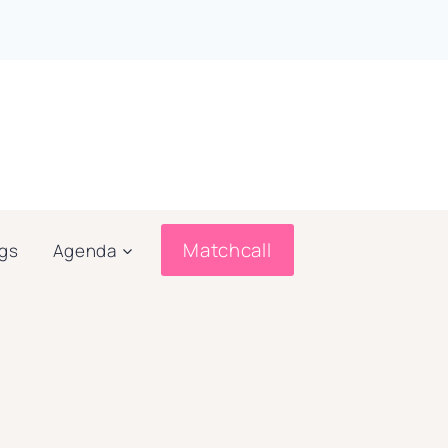
Matchcall
ogs
Agenda