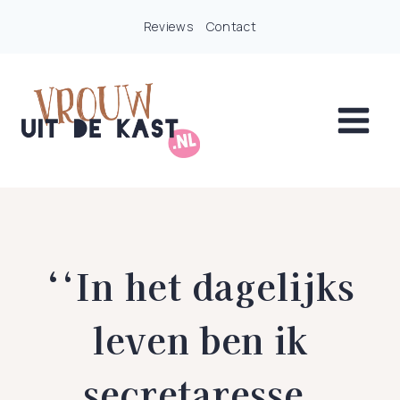
Doorgaan
Reviews
Contact
naar
inhoud
‘
‘In het dagelijks
leven ben ik
secretaresse,